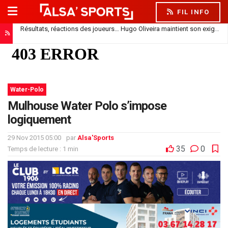
FIL INFO
Résultats, réactions des joueurs… Hugo Oliveira maintient son exigence
Water-Polo
Mulhouse Water Polo s’impose
logiquement
29 Nov 2015 05:00
par
Alsa'Sports
35
0
Temps de lecture : 1 min