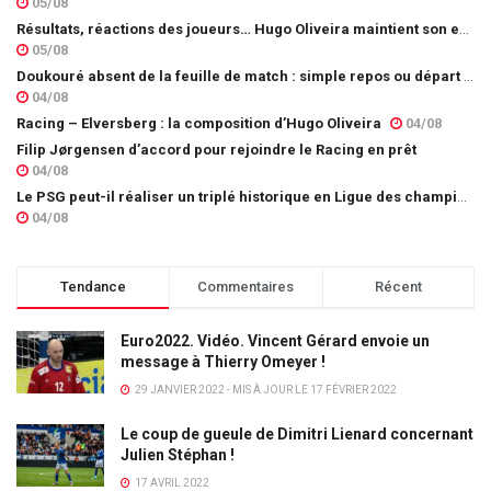
05/08
Résultats, réactions des joueurs… Hugo Oliveira maintient son exigence
05/08
Doukouré absent de la feuille de match : simple repos ou départ imminent ?
04/08
Racing – Elversberg : la composition d’Hugo Oliveira
04/08
Filip Jørgensen d’accord pour rejoindre le Racing en prêt
04/08
Le PSG peut-il réaliser un triplé historique en Ligue des champions ?
04/08
Tendance
Commentaires
Récent
Euro2022. Vidéo. Vincent Gérard envoie un
message à Thierry Omeyer !
29 JANVIER 2022 - MIS À JOUR LE 17 FÉVRIER 2022
Le coup de gueule de Dimitri Lienard concernant
Julien Stéphan !
17 AVRIL 2022