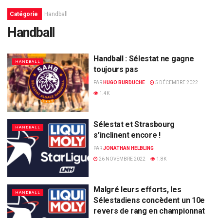
Catégorie
Handball
Handball
Handball : Sélestat ne gagne
HANDBALL
toujours pas
PAR
HUGO BURDUCHE
5 DÉCEMBRE 2022
1.4K
Sélestat et Strasbourg
HANDBALL
s’inclinent encore !
PAR
JONATHAN HELBLING
26 NOVEMBRE 2022
1.8K
Malgré leurs efforts, les
HANDBALL
Sélestadiens concèdent un 10e
revers de rang en championnat