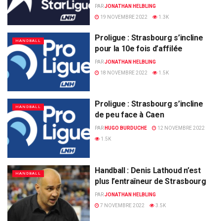
PAR
JONATHAN HELBLING
19 NOVEMBRE 2022
1.3K
Proligue : Strasbourg s’incline
HANDBALL
pour la 10e fois d’affilée
PAR
JONATHAN HELBLING
18 NOVEMBRE 2022
1.5K
Proligue : Strasbourg s’incline
HANDBALL
de peu face à Caen
PAR
HUGO BURDUCHE
12 NOVEMBRE 2022
1.5K
Handball : Denis Lathoud n’est
HANDBALL
plus l’entraîneur de Strasbourg
PAR
JONATHAN HELBLING
7 NOVEMBRE 2022
3.5K