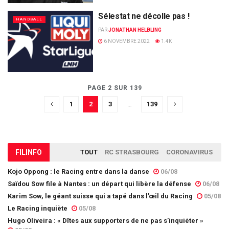
Sélestat ne décolle pas !
HANDBALL
PAR
JONATHAN HELBLING
6 NOVEMBRE 2022
1.4K
PAGE 2 SUR 139
1
2
3
…
139
FIL
INFO
TOUT
RC STRASBOURG
CORONAVIRUS
Kojo Oppong : le Racing entre dans la danse
06/08
Saïdou Sow file à Nantes : un départ qui libère la défense
06/08
Karim Sow, le géant suisse qui a tapé dans l’œil du Racing
05/08
Le Racing inquiète
05/08
Hugo Oliveira : « Dîtes aux supporters de ne pas s’inquiéter »