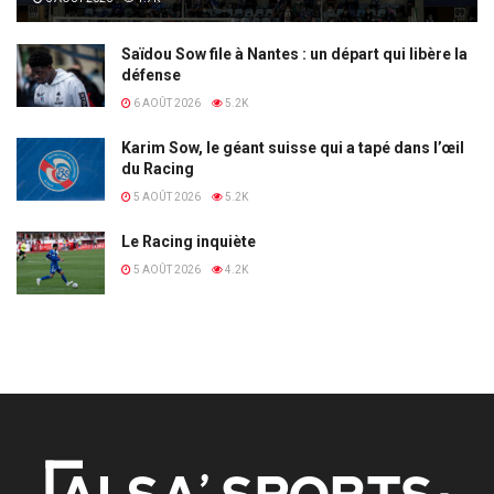
Saïdou Sow file à Nantes : un départ qui libère la
défense
6 AOÛT 2026
5.2K
Karim Sow, le géant suisse qui a tapé dans l’œil
du Racing
5 AOÛT 2026
5.2K
Le Racing inquiète
5 AOÛT 2026
4.2K