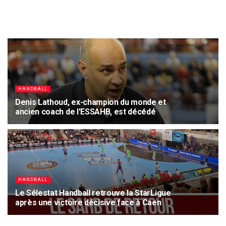
HANDBALL
Denis Lathoud, ex-champion du monde et
ancien coach de l’ESSAHB, est décédé
22 JUIN 2025
1.6K
HANDBALL
Le Sélestat Handball retrouve la StarLigue
après une victoire décisive face à Caen
8 JUIN 2025
1.7K