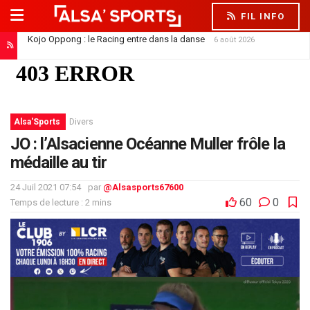
FIL INFO
Kojo Oppong : le Racing entre dans la danse
6 août 2026
Saïdou Sow file à Nantes : un départ qui libère la défense
6 août 2026
Alsa'Sports
Divers
JO : l’Alsacienne Océanne Muller frôle la
médaille au tir
24 Juil 2021 07:54
par
@Alsasports67600
60
0
Temps de lecture : 2 mins