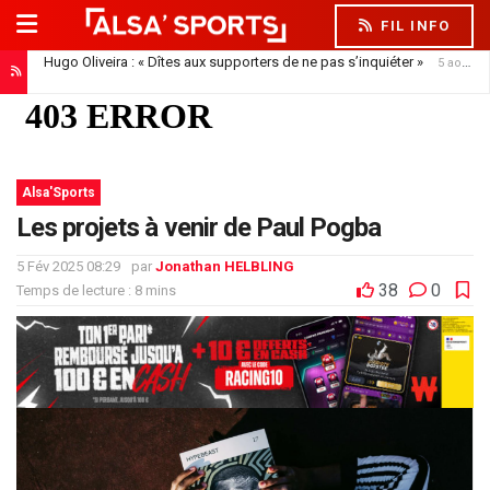
FIL INFO
Hugo Oliveira : « Dîtes aux supporters de ne pas s’inquiéter »
5 août 2026
Alsa'Sports
Les projets à venir de Paul Pogba
5 Fév 2025 08:29
par
Jonathan HELBLING
38
0
Temps de lecture : 8 mins