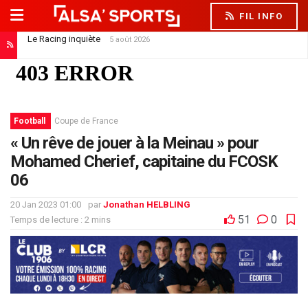
FIL INFO
Le Racing inquiète
5 août 2026
Football
Coupe de France
« Un rêve de jouer à la Meinau » pour
Mohamed Cherief, capitaine du FCOSK
06
20 Jan 2023 01:00
par
Jonathan HELBLING
51
0
Temps de lecture : 2 mins