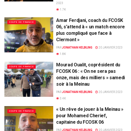
2023
1.7K
Amar Ferdjani, coach du FCOSK
COUPE DE FRANCE
06, s’attend à « un match encore
plus compliqué que face à
Clermont »
PAR
JONATHAN HELBLING
20 JANVIER 2023
1.8K
Mourad Oualit, coprésident du
COUPE DE FRANCE
FCOSK 06 : « On ne sera pas
onze, mais des milliers » samedi
soir à la Meinau
PAR
JONATHAN HELBLING
20 JANVIER 2023
3.4K
« Un rêve de jouer à la Meinau »
COUPE DE FRANCE
pour Mohamed Cherief,
capitaine du FCOSK 06
PAR
JONATHAN HELBLING
20 JANVIER 2023