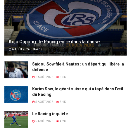
Kojo Oppong : le Racing entre dans la danse
6 AOÛT 2026
4.1K
Saïdou Sow file à Nantes : un départ qui libère la
défense
6 AOÛT 2026
5.6K
Karim Sow, le géant suisse qui a tapé dans l’œil
du Racing
5 AOÛT 2026
5.4K
Le Racing inquiète
5 AOÛT 2026
4.2K