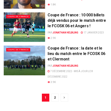
1.8K
Coupe de France : 10 000 billets
COUPE DE FRANCE
déjà vendus pour le match entre
le FCOSK 06 et Angers !
PAR
JONATHAN HELBLING
17 JANVIER 2023
2.9K
Coupe de France : la date et le
COUPE DE FRANCE
lieu du match entre le FCOSK 06
et Clermont
PAR
JONATHAN HELBLING
7 DÉCEMBRE 2022 - MIS À JOUR LE 8
DÉCEMBRE 2022
3.9K
1
2