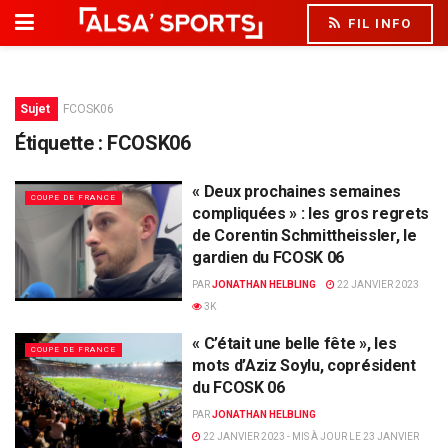
FIL INFO
Sujet
FCOSK06
Étiquette :
FCOSK06
« Deux prochaines semaines
COUPE DE FRANCE
compliquées » : les gros regrets
de Corentin Schmittheissler, le
gardien du FCOSK 06
PAR
JONATHAN HELBLING
22 JANVIER 2023
3K
« C’était une belle fête », les
COUPE DE FRANCE
mots d’Aziz Soylu, coprésident
du FCOSK 06
PAR
JONATHAN HELBLING
22 JANVIER 2023 - MIS À JOUR LE 23 JANVIER