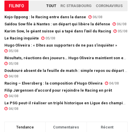
FIL
INFO
TOUT
RC STRASBOURG
CORONAVIRUS
Kojo Oppong : le Racing entre dans la danse
06/08
Saïdou Sow file à Nantes : un départ qui libère la défense
06/08
Karim Sow, le géant suisse qui a tapé dans l’œil du Racing
05/08
Le Racing inquiète
05/08
Hugo Oliveira : « Dîtes aux supporters de ne pas s’inquiéter »
05/08
Résultats, réactions des joueurs… Hugo Oliveira maintient son exigence
05/08
Doukouré absent de la feuille de match : simple repos ou départ imminent ?
04/08
Racing – Elversberg : la composition d’Hugo Oliveira
04/08
Filip Jørgensen d’accord pour rejoindre le Racing en prêt
04/08
Le PSG peut-il réaliser un triplé historique en Ligue des champions ?
04/08
Tendance
Commentaires
Récent