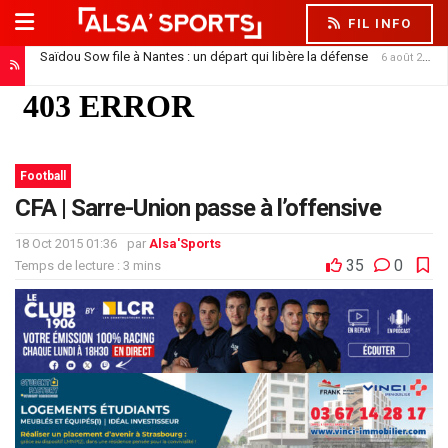
FIL INFO
Saïdou Sow file à Nantes : un départ qui libère la défense
6 août 2026
Karim Sow, le géant suisse qui a tapé dans l’œil du Racing
5 août 2026
Football
CFA | Sarre-Union passe à l’offensive
18 Oct 2015 01:36
par
Alsa'Sports
35
0
Temps de lecture : 3 mins