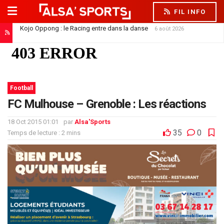
FIL INFO
Kojo Oppong : le Racing entre dans la danse
6 août 2026
Saïdou Sow file à Nantes : un départ qui libère la défense
6 août 2026
Football
FC Mulhouse – Grenoble : Les réactions
18 Oct 2015 01:01
par
Alsa'Sports
35
0
Temps de lecture : 2 mins