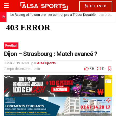
FIL INFO
Le Racing offre son premier contrat pro à Trésor Kouablé
7 août 2026
Football
Dijon – Strasbourg : Match avancé ?
3 Mai 2019 07:59
par
Alsa'Sports
36
0
Temps de lecture : 1 min