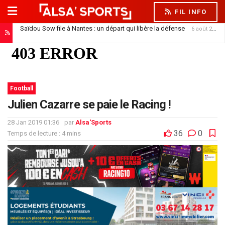
FIL INFO
Saïdou Sow file à Nantes : un départ qui libère la défense
6 août 2026
Football
Julien Cazarre se paie le Racing !
28 Jan 2019 01:36
par
Alsa'Sports
36
0
Temps de lecture : 4 mins