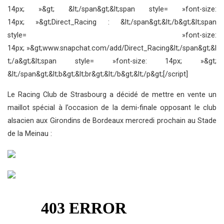
14px; »&gt; &lt;/span&gt;&lt;span style= »font-size:
14px; »&gt;Direct_Racing : &lt;/span&gt;&lt;/b&gt;&lt;span
style= »font-size:
14px; »&gt;www.snapchat.com/add/Direct_Racing&lt;/span&gt;&l
t;/a&gt;&lt;span style= »font-size: 14px; »&gt;
&lt;/span&gt;&lt;b&gt;&lt;br&gt;&lt;/b&gt;&lt;/p&gt;[/script]
Le Racing Club de Strasbourg a décidé de mettre en vente un
maillot spécial à l’occasion de la demi-finale opposant le club
alsacien aux Girondins de Bordeaux mercredi prochain au Stade
de la Meinau :