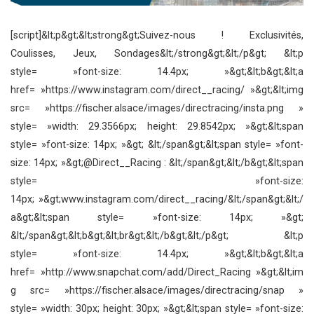
[script]&lt;p&gt;&lt;strong&gt;Suivez-nous ! Exclusivités,
Coulisses, Jeux, Sondages&lt;/strong&gt;&lt;/p&gt; &lt;p
style= »font-size: 14.4px; »&gt;&lt;b&gt;&lt;a
href= »https://www.instagram.com/direct__racing/ »&gt;&lt;img
src= »https://fischer.alsace/images/directracing/insta.png »
style= »width: 29.3566px; height: 29.8542px; »&gt;&lt;span
style= »font-size: 14px; »&gt; &lt;/span&gt;&lt;span style= »font-
size: 14px; »&gt;@Direct__Racing : &lt;/span&gt;&lt;/b&gt;&lt;span
style= »font-size:
14px; »&gt;www.instagram.com/direct__racing/&lt;/span&gt;&lt;/
a&gt;&lt;span style= »font-size: 14px; »&gt;
&lt;/span&gt;&lt;b&gt;&lt;br&gt;&lt;/b&gt;&lt;/p&gt; &lt;p
style= »font-size: 14.4px; »&gt;&lt;b&gt;&lt;a
href= »http://www.snapchat.com/add/Direct_Racing »&gt;&lt;im
g src= »https://fischer.alsace/images/directracing/snap »
style= »width: 30px; height: 30px; »&gt;&lt;span style= »font-size: