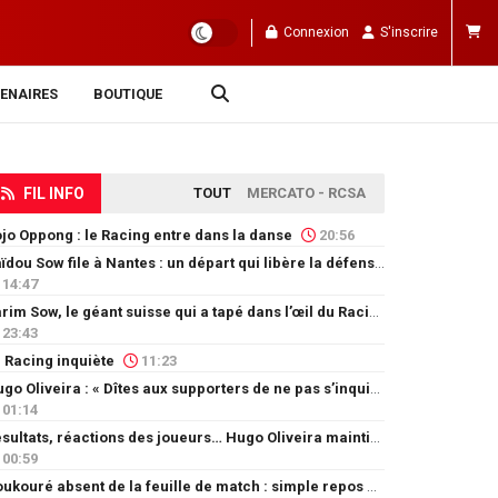
Connexion
S'inscrire
ENAIRES
BOUTIQUE
FIL INFO
TOUT
MERCATO - RCSA
jo Oppong : le Racing entre dans la danse
20:56
Saïdou Sow file à Nantes : un départ qui libère la défense
14:47
Karim Sow, le géant suisse qui a tapé dans l’œil du Racing
23:43
 Racing inquiète
11:23
Hugo Oliveira : « Dîtes aux supporters de ne pas s’inquiéter »
01:14
Résultats, réactions des joueurs… Hugo Oliveira maintient son exigence
00:59
Doukouré absent de la feuille de match : simple repos ou départ imminent ?