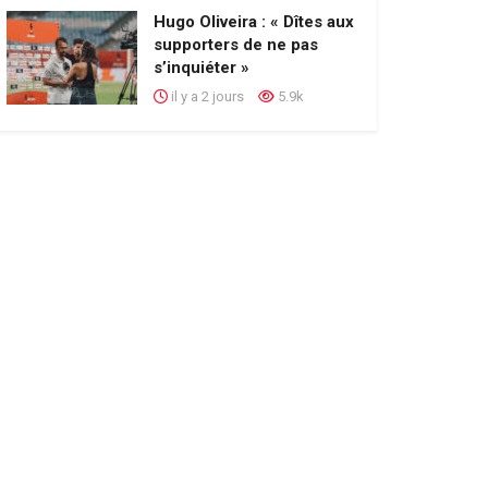
Hugo Oliveira : « Dîtes aux
supporters de ne pas
s’inquiéter »
il y a 2 jours
5.9k