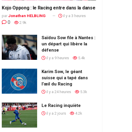
Kojo Oppong : le Racing entre dans la danse
par
Jonathan HELBLING
il y a 3 heures
0
2.9k
Saïdou Sow file à Nantes :
un départ qui libère la
défense
il y a 9 heures
5.4k
Karim Sow, le géant
suisse qui a tapé dans
l’œil du Racing
il y a 24 heures
5.3k
Le Racing inquiète
il y a 2 jours
4.2k