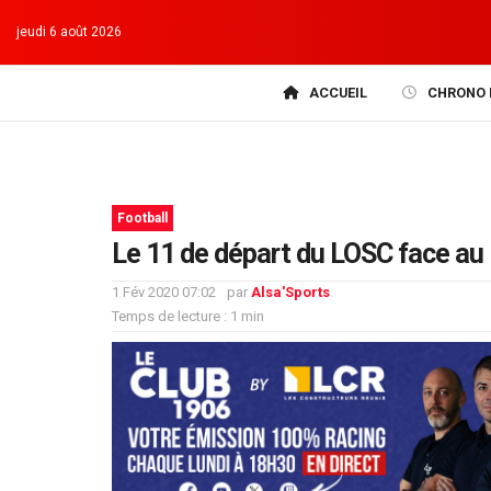
jeudi 6 août 2026
ACCUEIL
CHRONO 
Football
Le 11 de départ du LOSC face au
1 Fév 2020 07:02
par
Alsa'Sports
Temps de lecture : 1 min