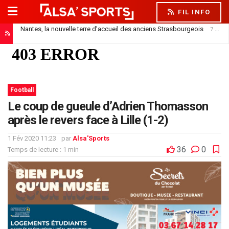
FIL INFO
Nantes, la nouvelle terre d’accueil des anciens Strasbourgeois
7 août 2026
Football
Le coup de gueule d’Adrien Thomasson
après le revers face à Lille (1-2)
1 Fév 2020 11:23
par
Alsa'Sports
36
0
Temps de lecture : 1 min