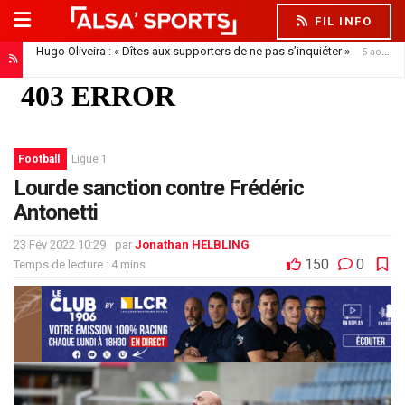
FIL INFO
Hugo Oliveira : « Dîtes aux supporters de ne pas s’inquiéter »
5 août 2026
Football
Ligue 1
Lourde sanction contre Frédéric
Antonetti
23 Fév 2022 10:29
par
Jonathan HELBLING
150
0
Temps de lecture : 4 mins