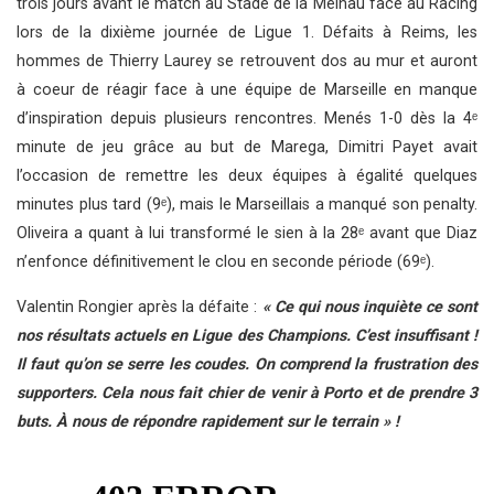
trois jours avant le match au Stade de la Meinau face au Racing
lors de la dixième journée de Ligue 1. Défaits à Reims, les
hommes de Thierry Laurey se retrouvent dos au mur et auront
à coeur de réagir face à une équipe de Marseille en manque
d’inspiration depuis plusieurs rencontres. Menés 1-0 dès la 4ᵉ
minute de jeu grâce au but de Marega, Dimitri Payet avait
l’occasion de remettre les deux équipes à égalité quelques
minutes plus tard (9ᵉ), mais le Marseillais a manqué son penalty.
Oliveira a quant à lui transformé le sien à la 28ᵉ avant que Diaz
n’enfonce définitivement le clou en seconde période (69ᵉ).
Valentin Rongier après la défaite :
« Ce qui nous inquiète ce sont
nos résultats actuels en Ligue des Champions. C’est insuffisant !
Il faut qu’on se serre les coudes. On comprend la frustration des
supporters. Cela nous fait chier de venir à Porto et de prendre 3
buts. À nous de répondre rapidement sur le terrain » !