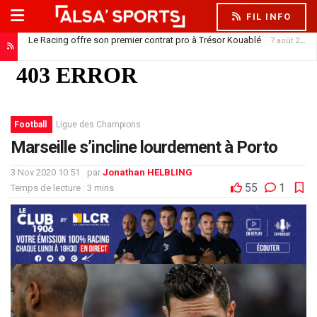
FIL INFO
Le Racing offre son premier contrat pro à Trésor Kouablé
7 août 2026
Kojo Oppong : le Racing entre dans la danse
6 août 2026
Football
Ligue des Champions
Marseille s’incline lourdement à Porto
3 Nov 2020 10:51
par
Jonathan HELBLING
55
1
Temps de lecture : 3 mins