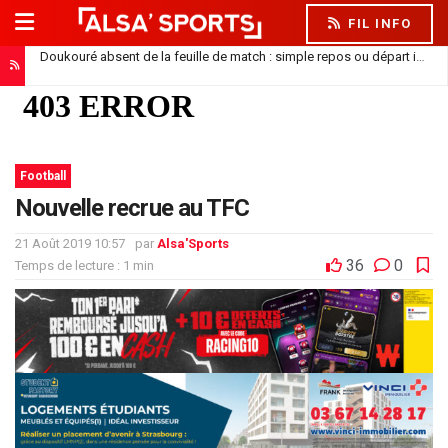
FIL INFO
Doukouré absent de la feuille de match : simple repos ou départ imminent ?
Football
Nouvelle recrue au TFC
21 Août 2019 10:57
par
Alsa'Sports
36
0
Temps de lecture : 1 min