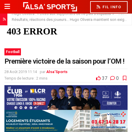
FIL INFO
Hugo Oliveira : « Dîtes aux supporters de ne pas s’inquiéter »
5 août 2026
Résultats, réactions des joueurs… Hugo Oliveira maintient son exigence
Football
Première victoire de la saison pour l’OM !
28 Août 2019 11:14
par
Alsa'Sports
37
0
Temps de lecture : 2 mins