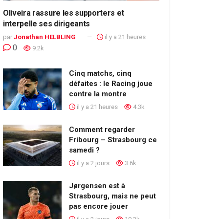
Oliveira rassure les supporters et
interpelle ses dirigeants
par
Jonathan HELBLING
il y a 21 heures
0
9.2k
Cinq matchs, cinq
défaites : le Racing joue
contre la montre
il y a 21 heures
4.3k
Comment regarder
Fribourg – Strasbourg ce
samedi ?
il y a 2 jours
3.6k
Jørgensen est à
Strasbourg, mais ne peut
pas encore jouer