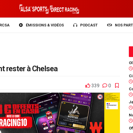
RCSA
ÉMISSIONS & VIDÉOS
PODCAST
NOS PART
t rester à Chelsea
339
0
Co
Of