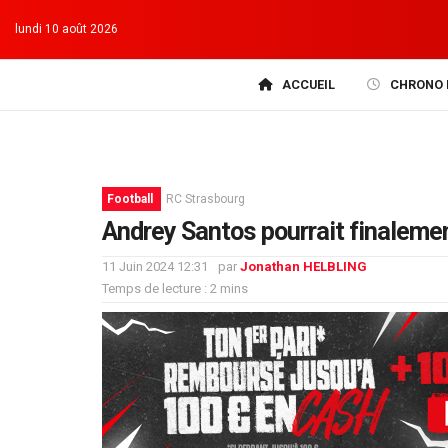
lundi 10 août 2026
ACCUEIL
CHRONO 
Football
RC Strasbourg
Andrey Santos pourrait finalemen
11 Juin 2024 12:31
par
Jonathan HELBLING
Temps de lecture : 2 mins