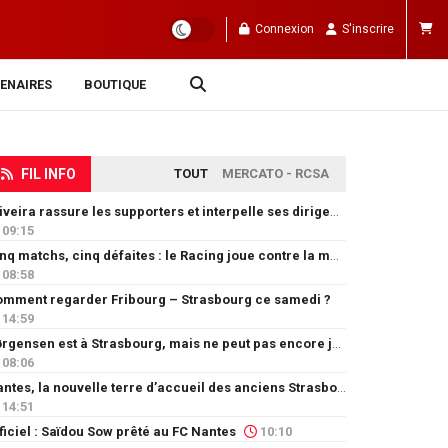
Connexion
S'inscrire
ENAIRES
BOUTIQUE
FIL INFO
TOUT
MERCATO - RCSA
Oliveira rassure les supporters et interpelle ses dirigeants
09:15
Cinq matchs, cinq défaites : le Racing joue contre la montre
08:58
mment regarder Fribourg – Strasbourg ce samedi ?
14:59
Jørgensen est à Strasbourg, mais ne peut pas encore jouer
08:06
Nantes, la nouvelle terre d’accueil des anciens Strasbourgeois
14:51
ficiel : Saïdou Sow prêté au FC Nantes
10:10