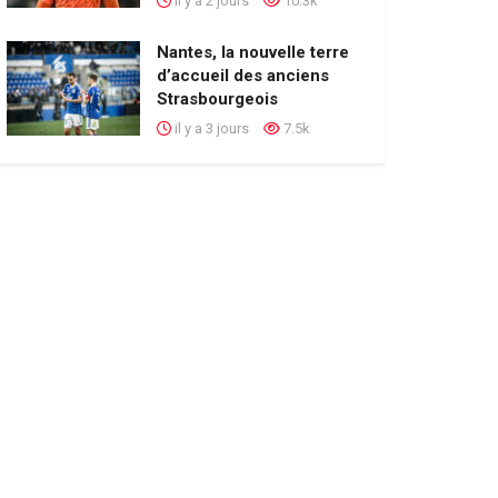
il y a 2 jours
10.3k
Nantes, la nouvelle terre
d’accueil des anciens
Strasbourgeois
il y a 3 jours
7.5k