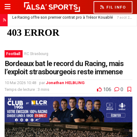
FIL INFO
Le Racing offre son premier contrat pro à Trésor Kouablé
7 août 2026
Football
RC Strasbourg
Bordeaux bat le record du Racing, mais
l’exploit strasbourgeois reste immense
10 Mai 2026 10:48
par
Jonathan HELBLING
106
0
Temps de lecture : 3 mins