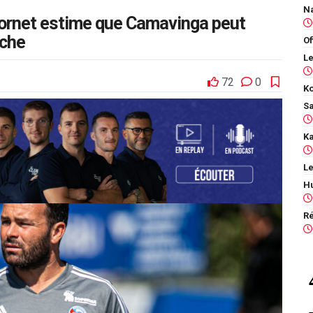
ornet estime que Camavinga peut
uche
Of
72
0
Ko
Le