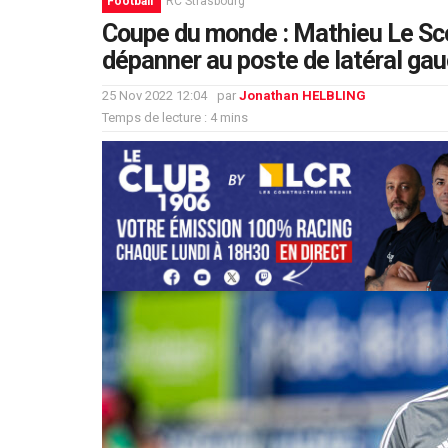
Football
RC Strasbourg
Coupe du monde : Mathieu Le Sc
dépanner au poste de latéral ga
25 Nov 2022 12:04
par
Jonathan HELBLING
Temps de lecture : 4 mins