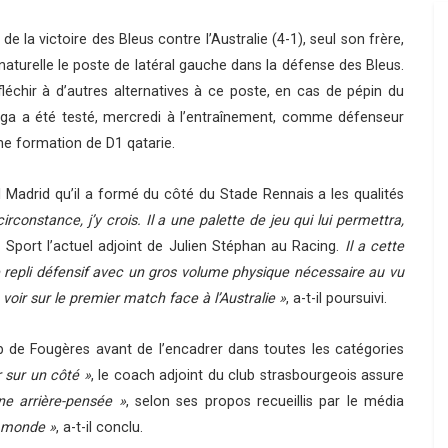
e la victoire des Bleus contre l’Australie (4-1), seul son frère,
urelle le poste de latéral gauche dans la défense des Bleus.
léchir à d’autres alternatives à ce poste, en cas de pépin du
ga a été testé, mercredi à l’entraînement, comme défenseur
ne formation de D1 qatarie.
l Madrid qu’il a formé du côté du Stade Rennais a les qualités
constance, j’y crois. Il a une palette de jeu qui lui permettra,
 Sport l’actuel adjoint de Julien Stéphan au Racing.
Il a cette
e repli défensif avec un gros volume physique nécessaire au vu
oir sur le premier match face à l’Australie »
, a-t-il poursuivi.
b de Fougères avant de l’encadrer dans toutes les catégories
 sur un côté »
, le coach adjoint du club strasbourgeois assure
e arrière-pensée »
, selon ses propos recueillis par le média
u monde »
, a-t-il conclu.