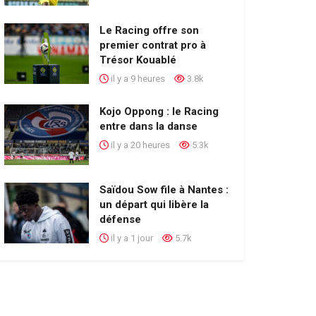
Le Racing offre son
premier contrat pro à
Trésor Kouablé
il y a 9 heures
3.8k
Kojo Oppong : le Racing
entre dans la danse
il y a 20 heures
5.3k
Saïdou Sow file à Nantes :
un départ qui libère la
défense
il y a 1 jour
5.7k