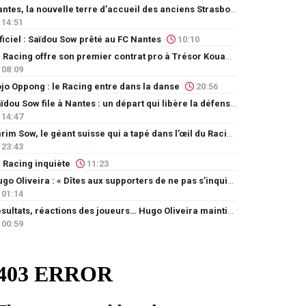
Nantes, la nouvelle terre d’accueil des anciens Strasbourgeois
14:51
ficiel : Saïdou Sow prêté au FC Nantes
10:10
Le Racing offre son premier contrat pro à Trésor Kouablé
08:09
jo Oppong : le Racing entre dans la danse
20:56
Saïdou Sow file à Nantes : un départ qui libère la défense
14:47
Karim Sow, le géant suisse qui a tapé dans l’œil du Racing
23:43
 Racing inquiète
11:23
Hugo Oliveira : « Dîtes aux supporters de ne pas s’inquiéter »
01:14
Résultats, réactions des joueurs… Hugo Oliveira maintient son exigence
00:59