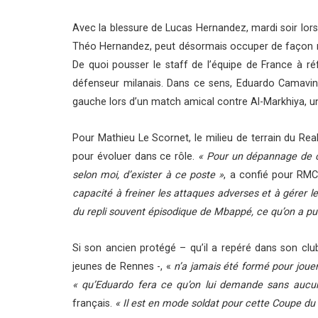
Avec la blessure de Lucas Hernandez, mardi soir lors d
Théo Hernandez, peut désormais occuper de façon nat
De quoi pousser le staff de l’équipe de France à réf
défenseur milanais. Dans ce sens, Eduardo Camavin
gauche lors d’un match amical contre Al-Markhiya, u
Pour Mathieu Le Scornet, le milieu de terrain du Rea
pour évoluer dans ce rôle.
« Pour un dépannage de cir
selon moi, d’exister à ce poste »
, a confié pour RMC
capacité à freiner les attaques adverses et à gérer l
du repli souvent épisodique de Mbappé, ce qu’on a pu v
Si son ancien protégé – qu’il a repéré dans son clu
jeunes de Rennes -, «
n’a jamais été formé pour jouer
« qu’Eduardo fera ce qu’on lui demande sans aucun
français.
« Il est en mode soldat pour cette Coupe d