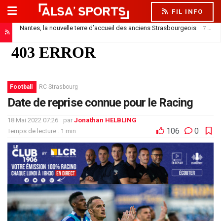
FIL INFO
Nantes, la nouvelle terre d’accueil des anciens Strasbourgeois
7 août 2026
Football
RC Strasbourg
Date de reprise connue pour le Racing
18 Mai 2022 07:26
par
Jonathan HELBLING
106
0
Temps de lecture : 1 min