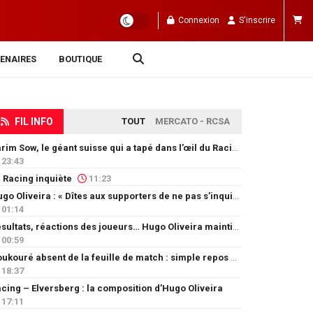
Connexion
S'inscrire
ENAIRES
BOUTIQUE
FIL INFO
TOUT
MERCATO - RCSA
Karim Sow, le géant suisse qui a tapé dans l’œil du Racing
23:43
 Racing inquiète
11:23
Hugo Oliveira : « Dîtes aux supporters de ne pas s’inquiéter »
01:14
Résultats, réactions des joueurs… Hugo Oliveira maintient son exigence
00:59
Doukouré absent de la feuille de match : simple repos ou départ imminent ?
18:37
cing – Elversberg : la composition d’Hugo Oliveira
17:11