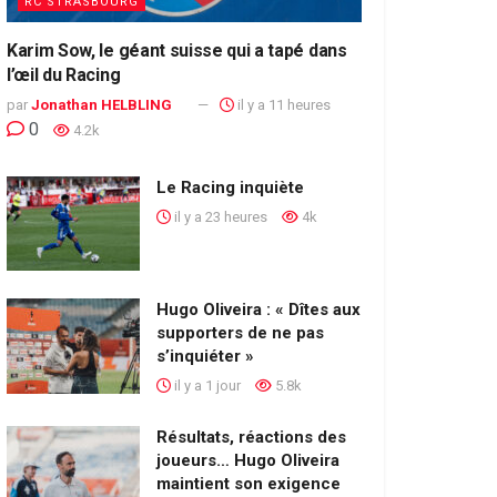
RC STRASBOURG
Karim Sow, le géant suisse qui a tapé dans
l’œil du Racing
par
Jonathan HELBLING
il y a 11 heures
0
4.2k
Le Racing inquiète
il y a 23 heures
4k
Hugo Oliveira : « Dîtes aux
supporters de ne pas
s’inquiéter »
il y a 1 jour
5.8k
Résultats, réactions des
joueurs… Hugo Oliveira
maintient son exigence