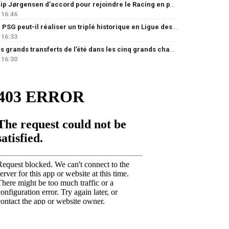
Filip Jørgensen d’accord pour rejoindre le Racing en prêt
16:46
Le PSG peut-il réaliser un triplé historique en Ligue des champions ?
16:33
Les grands transferts de l’été dans les cinq grands championnats européens : quels clubs ont le plus investi ?
16:30