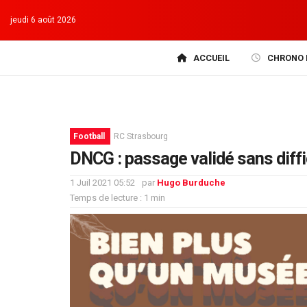
jeudi 6 août 2026
ACCUEIL
CHRONO 
Football
RC Strasbourg
DNCG : passage validé sans diffic
1 Juil 2021 05:52
par
Hugo Burduche
Temps de lecture : 1 min