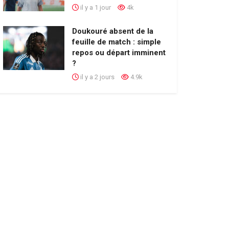
il y a 1 jour
4k
Doukouré absent de la
feuille de match : simple
repos ou départ imminent
?
il y a 2 jours
4.9k