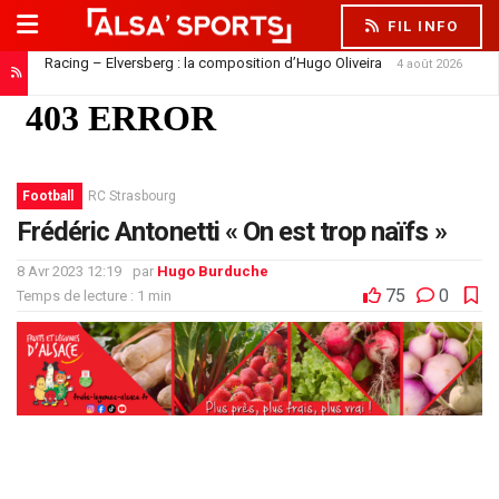
FIL INFO
Racing – Elversberg : la composition d’Hugo Oliveira
4 août 2026
Football
RC Strasbourg
Frédéric Antonetti « On est trop naïfs »
8 Avr 2023 12:19
par
Hugo Burduche
75
0
Temps de lecture : 1 min