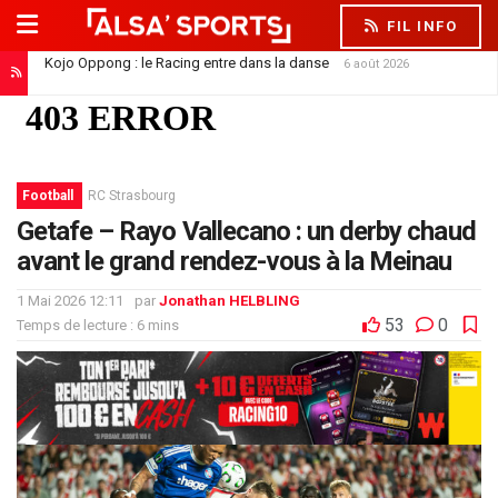
FIL INFO
Kojo Oppong : le Racing entre dans la danse
6 août 2026
Football
RC Strasbourg
Getafe – Rayo Vallecano : un derby chaud
avant le grand rendez-vous à la Meinau
1 Mai 2026 12:11
par
Jonathan HELBLING
53
0
Temps de lecture : 6 mins