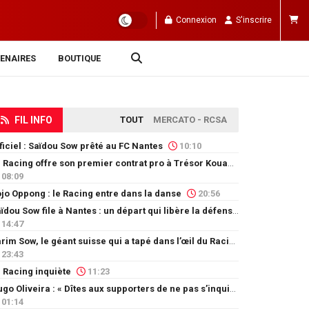
Connexion
S'inscrire
ENAIRES
BOUTIQUE
FIL INFO
TOUT
MERCATO - RCSA
ficiel : Saïdou Sow prêté au FC Nantes
10:10
Le Racing offre son premier contrat pro à Trésor Kouablé
08:09
jo Oppong : le Racing entre dans la danse
20:56
Saïdou Sow file à Nantes : un départ qui libère la défense
14:47
Karim Sow, le géant suisse qui a tapé dans l’œil du Racing
23:43
 Racing inquiète
11:23
Hugo Oliveira : « Dîtes aux supporters de ne pas s’inquiéter »
01:14