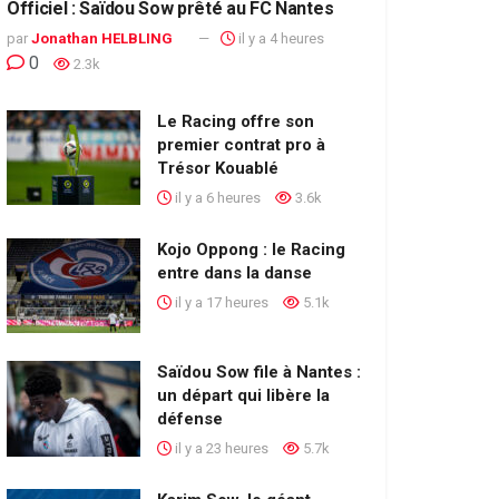
Officiel : Saïdou Sow prêté au FC Nantes
par
Jonathan HELBLING
il y a 4 heures
0
2.3k
Le Racing offre son
premier contrat pro à
Trésor Kouablé
il y a 6 heures
3.6k
Kojo Oppong : le Racing
entre dans la danse
il y a 17 heures
5.1k
Saïdou Sow file à Nantes :
un départ qui libère la
défense
il y a 23 heures
5.7k