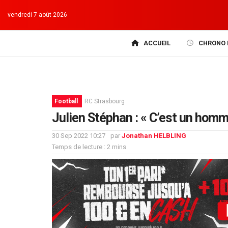
vendredi 7 août 2026
ACCUEIL
CHRONO 
Football
RC Strasbourg
Julien Stéphan : « C’est un homm
30 Sep 2022 10:27
par
Jonathan HELBLING
Temps de lecture : 2 mins