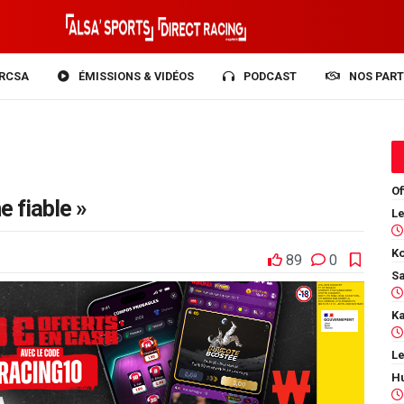
RCSA
ÉMISSIONS & VIDÉOS
PODCAST
NOS PART
Of
e fiable »
Ko
89
0
Le