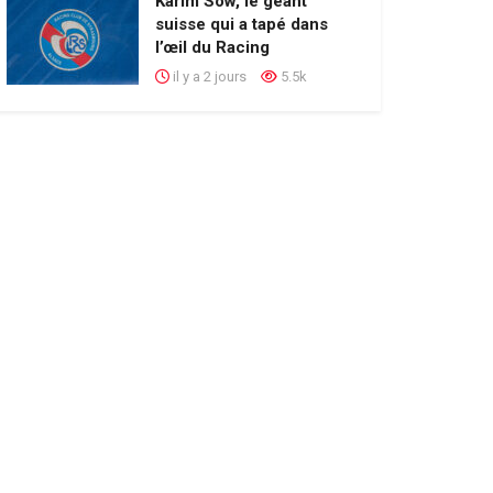
Karim Sow, le géant
suisse qui a tapé dans
l’œil du Racing
il y a 2 jours
5.5k