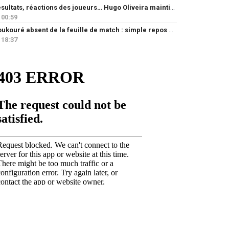
Résultats, réactions des joueurs… Hugo Oliveira maintient son exigence
00:59
Doukouré absent de la feuille de match : simple repos ou départ imminent ?
18:37