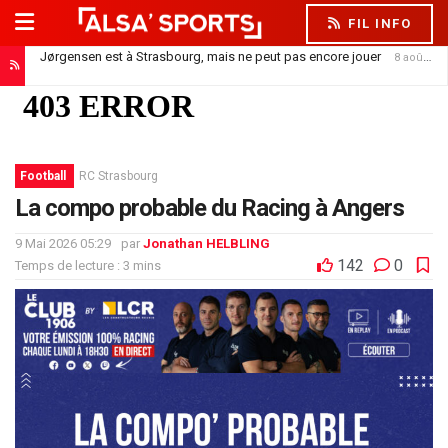
FIL INFO
Jørgensen est à Strasbourg, mais ne peut pas encore jouer
8 août 2026
Nantes, la nouvelle terre d’accueil des anciens Strasbourgeois
7 août 2026
Football
RC Strasbourg
La compo probable du Racing à Angers
9 Mai 2026 05:29
par
Jonathan HELBLING
142
0
Temps de lecture : 3 mins