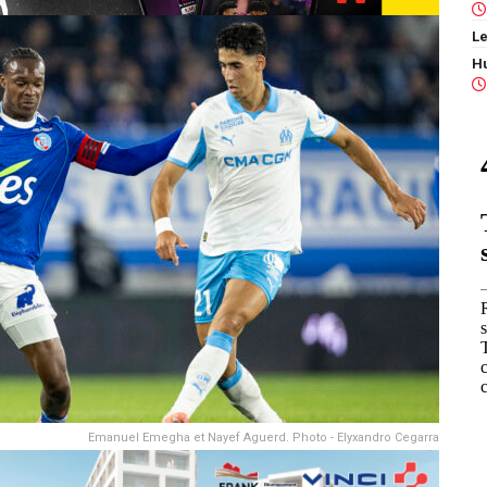
Le
Emanuel Emegha et Nayef Aguerd. Photo - Elyxandro Cegarra