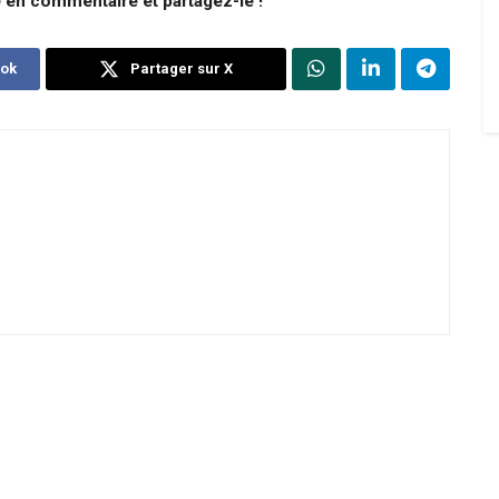
e en commentaire et partagez-le !
ook
Partager sur X