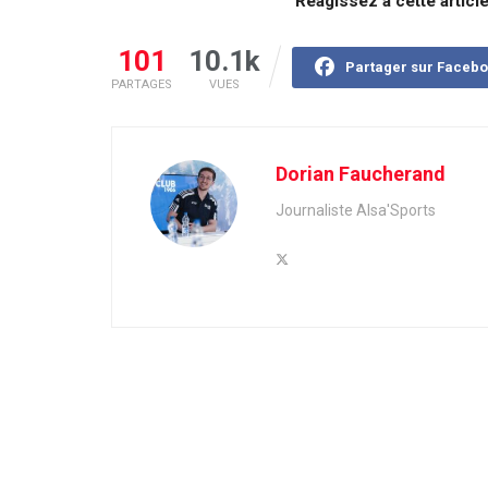
Réagissez à cette articl
101
10.1k
Partager sur Faceb
PARTAGES
VUES
Dorian Faucherand
Journaliste Alsa'Sports