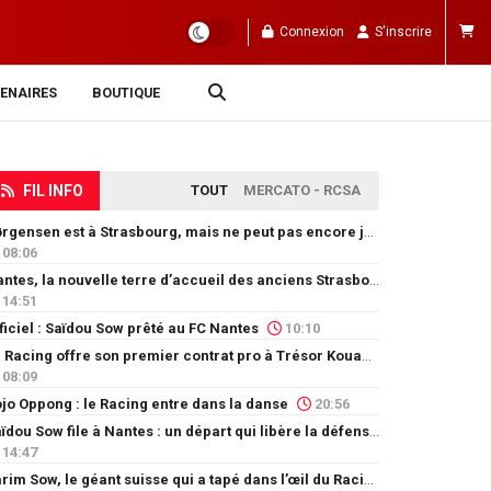
Connexion
S'inscrire
ENAIRES
BOUTIQUE
FIL INFO
TOUT
MERCATO - RCSA
Jørgensen est à Strasbourg, mais ne peut pas encore jouer
08:06
Nantes, la nouvelle terre d’accueil des anciens Strasbourgeois
14:51
ficiel : Saïdou Sow prêté au FC Nantes
10:10
Le Racing offre son premier contrat pro à Trésor Kouablé
08:09
jo Oppong : le Racing entre dans la danse
20:56
Saïdou Sow file à Nantes : un départ qui libère la défense
14:47
Karim Sow, le géant suisse qui a tapé dans l’œil du Racing