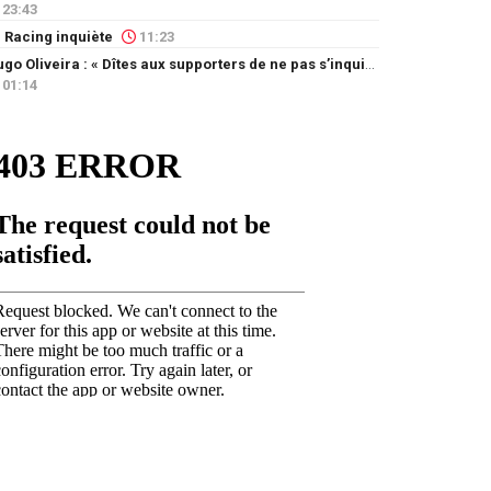
23:43
 Racing inquiète
11:23
Hugo Oliveira : « Dîtes aux supporters de ne pas s’inquiéter »
01:14