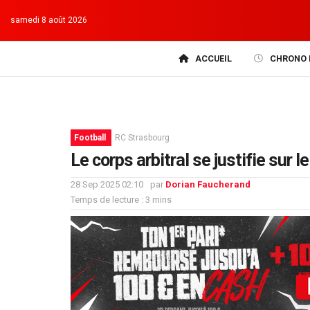
samedi 8 août 2026
ACCUEIL
CHRONO 
Football
RC Strasbourg
Le corps arbitral se justifie sur
28 Sep 2025 02:10
par
Dorian Faucherand
Temps de lecture : 3 mins