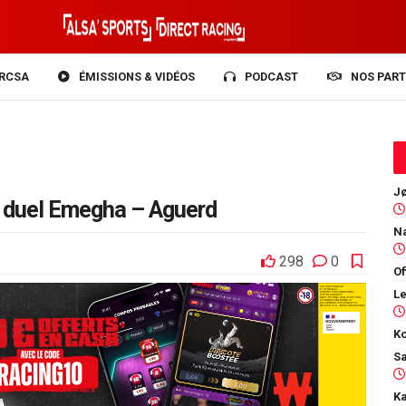
RCSA
ÉMISSIONS & VIDÉOS
PODCAST
NOS PART
 le duel Emegha – Aguerd
298
0
Of
Ko