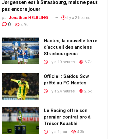
Jørgensen est à Strasbourg, mais ne peut
pas encore jouer
par
Jonathan HELBLING
il y a 2 heures
0
4.9k
Nantes, la nouvelle terre
d’accueil des anciens
Strasbourgeois
il y a 19 heures
6.7k
Officiel : Saïdou Sow
prêté au FC Nantes
il y a 24 heures
2.5k
Le Racing offre son
premier contrat pro à
Trésor Kouablé
il y a 1 jour
4.3k