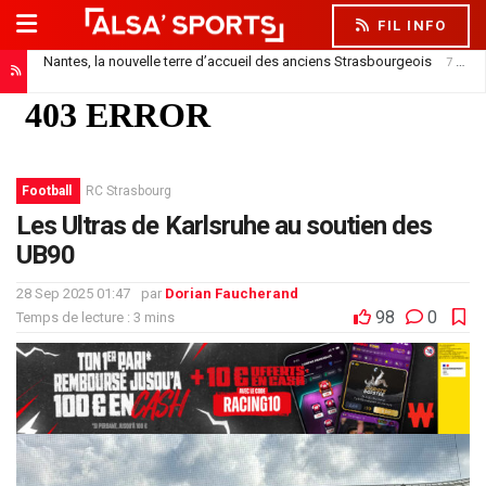
FIL INFO
Nantes, la nouvelle terre d’accueil des anciens Strasbourgeois
7 août 2026
Football
RC Strasbourg
Les Ultras de Karlsruhe au soutien des
UB90
28 Sep 2025 01:47
par
Dorian Faucherand
98
0
Temps de lecture : 3 mins