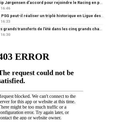
Filip Jørgensen d’accord pour rejoindre le Racing en prêt
16:46
Le PSG peut-il réaliser un triplé historique en Ligue des champions ?
16:33
Les grands transferts de l’été dans les cinq grands championnats européens : quels clubs ont le plus investi ?
16:30