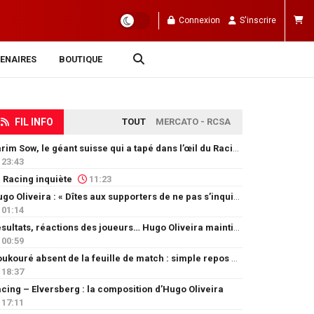
Connexion
S'inscrire
ENAIRES
BOUTIQUE
FIL INFO
TOUT
MERCATO - RCSA
Karim Sow, le géant suisse qui a tapé dans l’œil du Racing
23:43
 Racing inquiète
11:23
Hugo Oliveira : « Dîtes aux supporters de ne pas s’inquiéter »
01:14
Résultats, réactions des joueurs… Hugo Oliveira maintient son exigence
00:59
Doukouré absent de la feuille de match : simple repos ou départ imminent ?
18:37
cing – Elversberg : la composition d’Hugo Oliveira
17:11