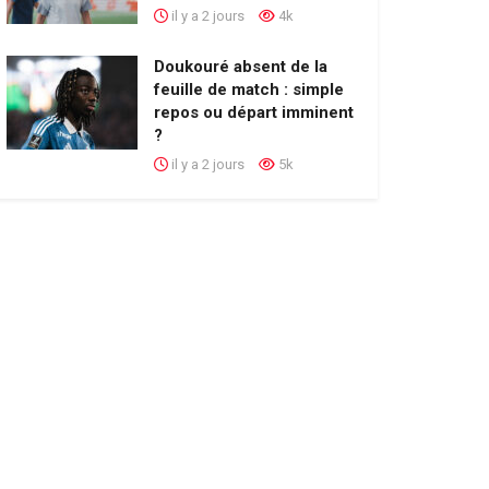
il y a 2 jours
4k
Doukouré absent de la
feuille de match : simple
repos ou départ imminent
?
il y a 2 jours
5k