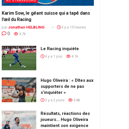
RC STRASBOURG
Karim Sow, le géant suisse qui a tapé dans
l’œil du Racing
par
Jonathan HELBLING
il y a 15 heures
0
4.7k
Le Racing inquiète
il y a 1 jour
4.1k
Hugo Oliveira : « Dîtes aux
supporters de ne pas
s’inquiéter »
il y a 2 jours
5.8k
Résultats, réactions des
joueurs… Hugo Oliveira
maintient son exigence