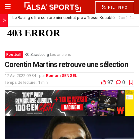
FIL INFO
Le Racing offre son premier contrat pro à Trésor Kouablé
7 août 2026
Football
RC Strasbourg
Les anciens
Corentin Martins retrouve une sélection
17 Avr 2022 09:34
par
Romain SENGEL
97
0
Temps de lecture : 1 min