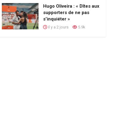
Hugo Oliveira : « Dîtes aux
supporters de ne pas
s’inquiéter »
il y a 2 jours
5.9k