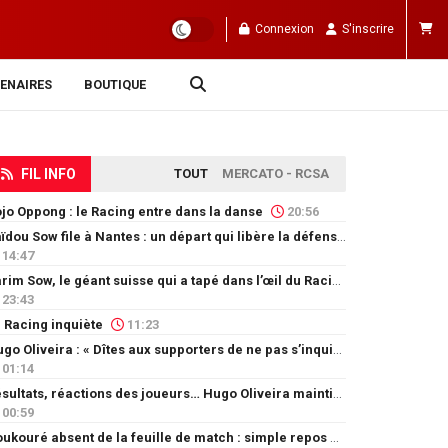
Connexion
S'inscrire
ENAIRES
BOUTIQUE
FIL INFO
TOUT
MERCATO - RCSA
jo Oppong : le Racing entre dans la danse
20:56
Saïdou Sow file à Nantes : un départ qui libère la défense
14:47
Karim Sow, le géant suisse qui a tapé dans l’œil du Racing
23:43
 Racing inquiète
11:23
Hugo Oliveira : « Dîtes aux supporters de ne pas s’inquiéter »
01:14
Résultats, réactions des joueurs… Hugo Oliveira maintient son exigence
00:59
Doukouré absent de la feuille de match : simple repos ou départ imminent ?