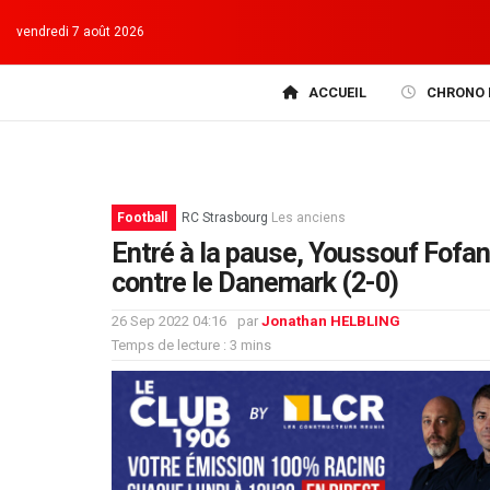
vendredi 7 août 2026
ACCUEIL
CHRONO 
Football
RC Strasbourg
Les anciens
Entré à la pause, Youssouf Fofan
contre le Danemark (2-0)
26 Sep 2022 04:16
par
Jonathan HELBLING
Temps de lecture : 3 mins