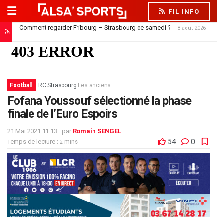
FIL INFO
Comment regarder Fribourg – Strasbourg ce samedi ?
8 août 2026
Jørgensen est à Strasbourg, mais ne peut pas encore jouer
8 août 2026
Football
RC Strasbourg
Les anciens
Fofana Youssouf sélectionné la phase
finale de l’Euro Espoirs
21 Mai 2021 11:13
par
Romain SENGEL
54
0
Temps de lecture : 2 mins