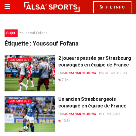
FIL INFO
Sujet
Youssouf Fofana
Étiquette :
Youssouf Fofana
2 joueurs passés par Strasbourg
LES ANCIENS
convoqués en équipe de France
PAR
JONATHAN HELBLING
5 OCTOBRE 2023
7.6K
Un ancien Strasbourgeois
LES ANCIENS
convoqué en équipe de France
PAR
JONATHAN HELBLING
31 MAI 2023
10.2K