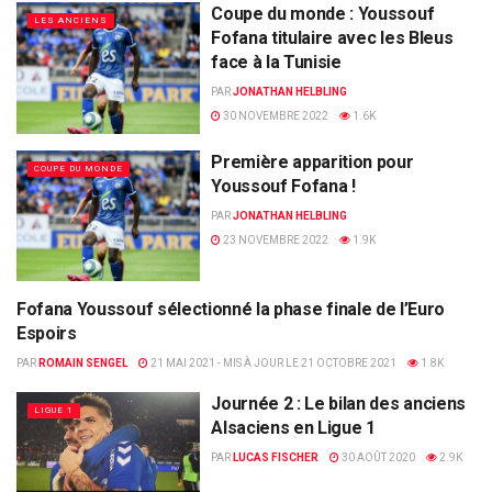
Coupe du monde : Youssouf
LES ANCIENS
Fofana titulaire avec les Bleus
face à la Tunisie
PAR
JONATHAN HELBLING
30 NOVEMBRE 2022
1.6K
Première apparition pour
COUPE DU MONDE
Youssouf Fofana !
PAR
JONATHAN HELBLING
23 NOVEMBRE 2022
1.9K
Fofana Youssouf sélectionné la phase finale de l’Euro
LES ANCIENS
Espoirs
PAR
ROMAIN SENGEL
21 MAI 2021 - MIS À JOUR LE 21 OCTOBRE 2021
1.8K
Journée 2 : Le bilan des anciens
LIGUE 1
Alsaciens en Ligue 1
PAR
LUCAS FISCHER
30 AOÛT 2020
2.9K