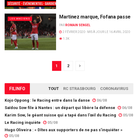
Martinez marque, Fofana passe
LES ANCIENS
PAR
ROMAIN SENGEL
2 FÉVRIER 2020 - MIS À JOUR LE 16 AVRIL 2020
1.3K
1
2
FIL
INFO
TOUT
RC STRASBOURG
CORONAVIRUS
Kojo Oppong : le Racing entre dans la danse
06/08
Saïdou Sow file à Nantes : un départ qui libère la défense
06/08
Karim Sow, le géant suisse qui a tapé dans l’œil du Racing
05/08
Le Racing inquiète
05/08
Hugo Oliveira : « Dîtes aux supporters de ne pas s’inquiéter »
05/08