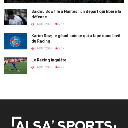
Saïdou Sow file à Nantes : un départ qui libère la
défense
6 AOÛT 2026
5.5K
Karim Sow, le géant suisse qui a tapé dans l’œil
du Racing
5 AOÛT 2026
5.3K
Le Racing inquiète
5 AOÛT 2026
4.2K