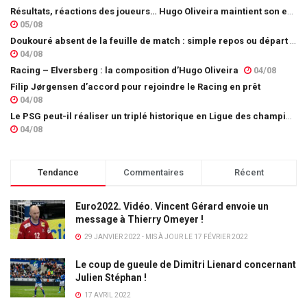
Résultats, réactions des joueurs… Hugo Oliveira maintient son exigence
05/08
Doukouré absent de la feuille de match : simple repos ou départ imminent ?
04/08
Racing – Elversberg : la composition d’Hugo Oliveira
04/08
Filip Jørgensen d’accord pour rejoindre le Racing en prêt
04/08
Le PSG peut-il réaliser un triplé historique en Ligue des champions ?
04/08
Tendance
Commentaires
Récent
Euro2022. Vidéo. Vincent Gérard envoie un
message à Thierry Omeyer !
29 JANVIER 2022 - MIS À JOUR LE 17 FÉVRIER 2022
Le coup de gueule de Dimitri Lienard concernant
Julien Stéphan !
17 AVRIL 2022