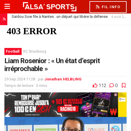
FIL INFO
Saïdou Sow file à Nantes : un départ qui libère la défense
6 août 2026
Football
RC Strasbourg
Liam Rosenior : « Un état d’esprit
irréprochable »
29 Sep 2024 11:28
par
Jonathan HELBLING
112
0
Temps de lecture : 3 mins