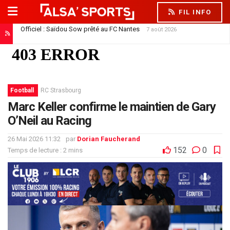
FIL INFO
Officiel : Saïdou Sow prêté au FC Nantes
7 août 2026
Football
RC Strasbourg
Marc Keller confirme le maintien de Gary
O’Neil au Racing
26 Mai 2026 11:32
par
Dorian Faucherand
152
0
Temps de lecture : 2 mins