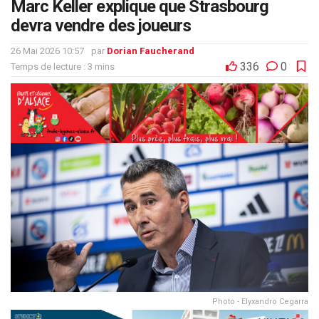
Marc Keller explique que Strasbourg
devra vendre des joueurs
26 Mai 2026 10:57
par
Dorian Faucherand
336
0
Temps de lecture : 3 mins
Photo - Elyxandro Cegarra