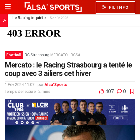
FIL INFO
Le Racing inquiète
5 août 2026
Hugo Oliveira : « Dîtes aux supporters de ne pas s’inquiéter »
5 août 2026
Football
RC Strasbourg
MERCATO - RCSA
Mercato : le Racing Strasbourg a tenté le
coup avec 3 ailiers cet hiver
1 Fév 2024 11:07
par
Alsa'Sports
407
0
Temps de lecture : 2 mins