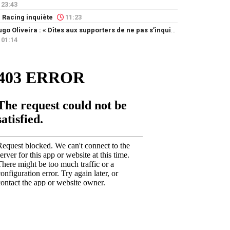
23:43
 Racing inquiète
11:23
Hugo Oliveira : « Dîtes aux supporters de ne pas s’inquiéter »
01:14