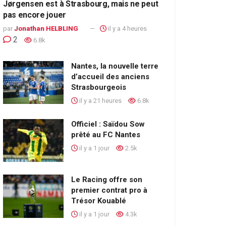
Jørgensen est à Strasbourg, mais ne peut
pas encore jouer
par
Jonathan HELBLING
il y a 4 heures
2
6.8k
Nantes, la nouvelle terre
d’accueil des anciens
Strasbourgeois
il y a 21 heures
6.8k
Officiel : Saïdou Sow
prêté au FC Nantes
il y a 1 jour
2.5k
Le Racing offre son
premier contrat pro à
Trésor Kouablé
il y a 1 jour
4.3k