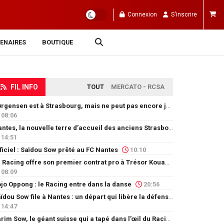
Connexion
S'inscrire
ENAIRES
BOUTIQUE
FIL INFO
TOUT
MERCATO - RCSA
Jørgensen est à Strasbourg, mais ne peut pas encore jouer
08:06
Nantes, la nouvelle terre d’accueil des anciens Strasbourgeois
14:51
ficiel : Saïdou Sow prêté au FC Nantes
10:10
Le Racing offre son premier contrat pro à Trésor Kouablé
08:09
jo Oppong : le Racing entre dans la danse
20:56
Saïdou Sow file à Nantes : un départ qui libère la défense
14:47
Karim Sow, le géant suisse qui a tapé dans l’œil du Racing