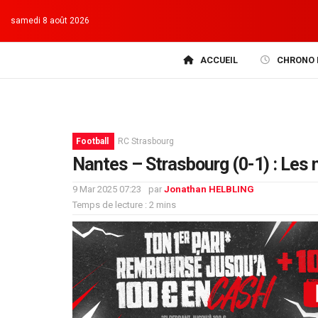
samedi 8 août 2026
ACCUEIL
CHRONO 
Football
RC Strasbourg
Nantes – Strasbourg (0-1) : Les 
9 Mar 2025 07:23
par
Jonathan HELBLING
Temps de lecture : 2 mins