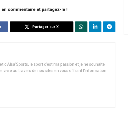
e en commentaire et partagez-le !
k
Partager sur X
t d'Alsa'Sports, le sport c'est ma passion et je ne souhaite
re vivre au travers de nos sites en vous offrant l'information