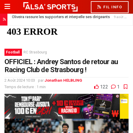
FIL INFO
Oliveira rassure les supporters et interpelle ses dirigeants
9 août 2026
Football
RC Strasbourg
OFFICIEL : Andrey Santos de retour au
Racing Club de Strasbourg !
2 Août 2024 10:03
par
Jonathan HELBLING
122
1
Temps de lecture : 1 min