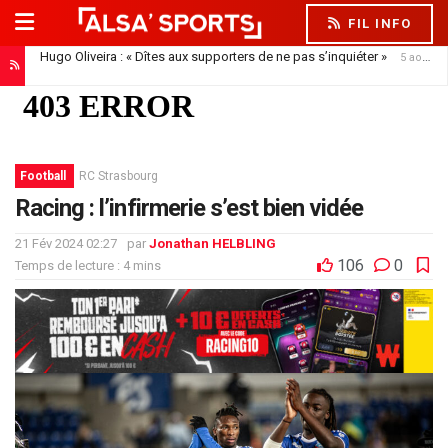
FIL INFO
Hugo Oliveira : « Dîtes aux supporters de ne pas s’inquiéter »
5 août 2026
Football
RC Strasbourg
Racing : l’infirmerie s’est bien vidée
21 Fév 2024 02:27
par
Jonathan HELBLING
106
0
Temps de lecture : 4 mins