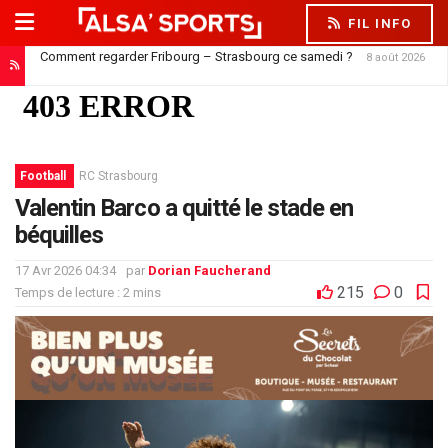
FIL INFO
Comment regarder Fribourg – Strasbourg ce samedi ?
8 août 2026
Jørgensen est à Strasbourg, mais ne peut pas encore jouer
8 août 2026
Football
RC Strasbourg
Valentin Barco a quitté le stade en
béquilles
17 Avr 2026 04:34
par
Dorian Faucherand
215
0
Temps de lecture : 2 mins