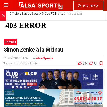
FIL INFO
Officiel : Saïdou Sow prêté au FC Nantes
7 août 2026
Le Racing offre son premier contrat pro à Trésor Kouablé
7 août 2026
Football
Simon Zenke à la Meinau
31 Mai 2016 01:07
par
Alsa'Sports
36
0
Temps de lecture : 3 mins