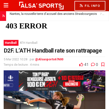
FIL INFO
Nantes, la nouvelle terre d’accueil des anciens Strasbourgeois
7 août 2026
Handball
ATH Handball
D2F. L’ATH Handball rate son rattrapage
5 Mar 2022 10:28
par
@Alsasports67600
41
0
Temps de lecture : 4 mins