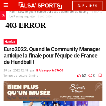
FIL INFO
Le Racing inquiète
5 août 2026
Handball
Euro2022. Quand le Community Manager
anticipe la finale pour l’équipe de France
de Handball !
29 Jan 2022 12:48
par
@Alsasports67600
62
0
Temps de lecture : 3 mins