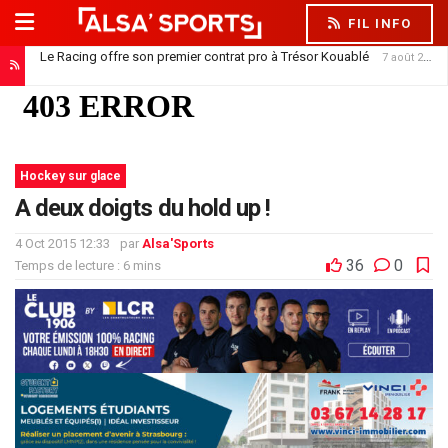
FIL INFO
Le Racing offre son premier contrat pro à Trésor Kouablé
7 août 2026
Kojo Oppong : le Racing entre dans la danse
6 août 2026
Hockey sur glace
A deux doigts du hold up !
4 Oct 2015 12:33
par
Alsa'Sports
36
0
Temps de lecture : 6 mins