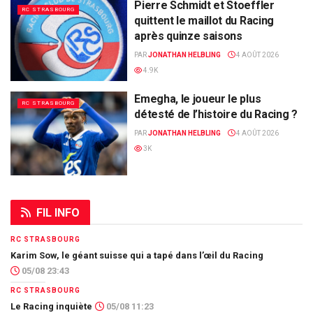
Pierre Schmidt et Stoeffler
RC STRASBOURG
quittent le maillot du Racing
après quinze saisons
PAR
JONATHAN HELBLING
4 AOÛT 2026
4.9K
Emegha, le joueur le plus
RC STRASBOURG
détesté de l’histoire du Racing ?
PAR
JONATHAN HELBLING
4 AOÛT 2026
3K
FIL INFO
RC STRASBOURG
Karim Sow, le géant suisse qui a tapé dans l’œil du Racing
05/08 23:43
RC STRASBOURG
Le Racing inquiète
05/08 11:23