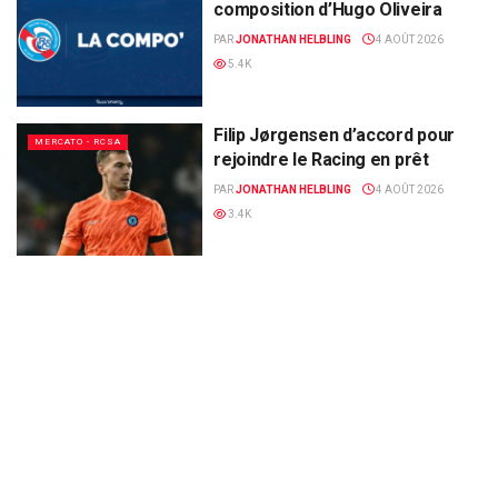
composition d’Hugo Oliveira
PAR
JONATHAN HELBLING
4 AOÛT 2026
5.4K
Filip Jørgensen d’accord pour
MERCATO - RCSA
rejoindre le Racing en prêt
PAR
JONATHAN HELBLING
4 AOÛT 2026
3.4K