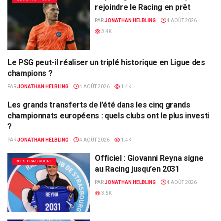
rejoindre le Racing en prêt
PAR
JONATHAN HELBLING
4 AOÛT 2026
3.4K
Le PSG peut-il réaliser un triplé historique en Ligue des
ALSA'SPORTS
champions ?
PAR
JONATHAN HELBLING
4 AOÛT 2026
1.4K
Les grands transferts de l’été dans les cinq grands
ALSA'SPORTS
championnats européens : quels clubs ont le plus investi
?
PAR
JONATHAN HELBLING
4 AOÛT 2026
1.4K
Officiel : Giovanni Reyna signe
RC STRASBOURG
au Racing jusqu’en 2031
PAR
JONATHAN HELBLING
4 AOÛT 2026
3.5K