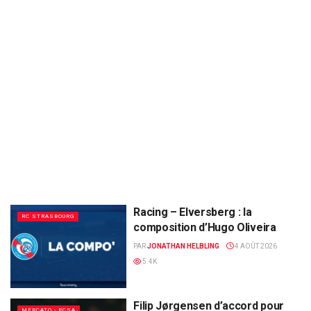
Racing – Elversberg : la
RC STRASBOURG
composition d’Hugo Oliveira
PAR
JONATHAN HELBLING
4 AOÛT 2026
5.4K
Filip Jørgensen d’accord pour
MERCATO - RCSA