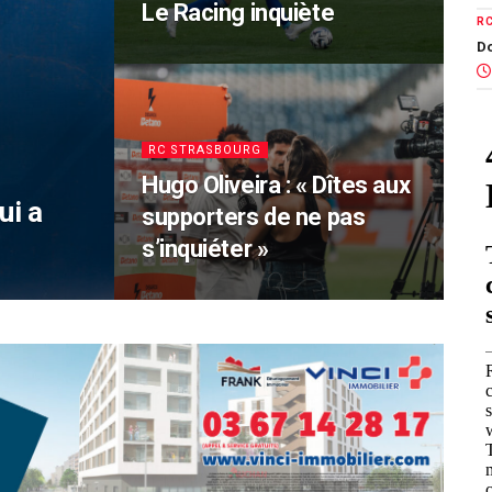
Le Racing inquiète
R
Do
RC STRASBOURG
Hugo Oliveira : « Dîtes aux
ui a
supporters de ne pas
s’inquiéter »