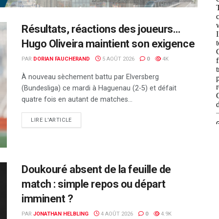
Résultats, réactions des joueurs…
Hugo Oliveira maintient son exigence
PAR
DORIAN FAUCHERAND
5 AOÛT 2026
0
4K
À nouveau sèchement battu par Elversberg
(Bundesliga) ce mardi à Haguenau (2-5) et défait
quatre fois en autant de matches...
DETAILS
LIRE L'ARTICLE
Doukouré absent de la feuille de
match : simple repos ou départ
imminent ?
PAR
JONATHAN HELBLING
4 AOÛT 2026
0
4.9K