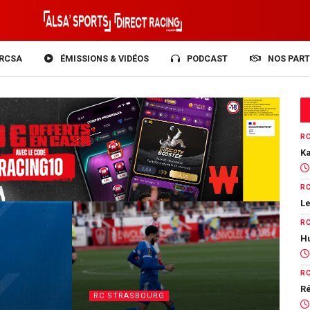
RCSA
ÉMISSIONS & VIDÉOS
PODCAST
NOS PART
R
Ka
R
Le
R
Hu
R
Ré
RC STRASBOURG