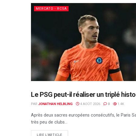
MERCATO - RCSA
Le PSG peut-il réaliser un triplé his
ALSA'SPORTS
PAR
JONATHAN HELBLING
4 AOÛT 2026
0
1.4K
Après deux sacres européens consécutifs, le Paris Sa
très peu de clubs...
DETAILS
LIRE L'ARTICLE