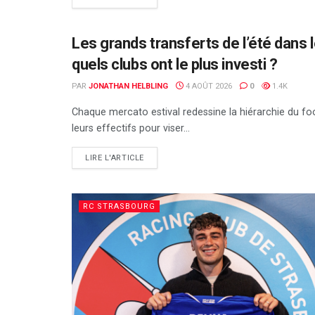
Les grands transferts de l’été dans
ALSA'SPORTS
quels clubs ont le plus investi ?
PAR
JONATHAN HELBLING
4 AOÛT 2026
0
1.4K
Chaque mercato estival redessine la hiérarchie du fo
leurs effectifs pour viser...
DETAILS
LIRE L'ARTICLE
RC STRASBOURG