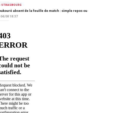
C STRASBOURG
ukouré absent de la feuille de match : simple repos ou départ imminen
04/08 18:37