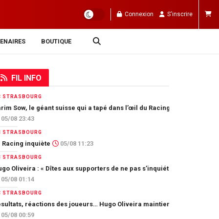
Connexion
S'inscrire
ENAIRES
BOUTIQUE
FIL INFO
C STRASBOURG
rim Sow, le géant suisse qui a tapé dans l’œil du Racing
05/08 23:43
C STRASBOURG
 Racing inquiète
05/08 11:23
C STRASBOURG
go Oliveira : « Dîtes aux supporters de ne pas s’inquiéter »
05/08 01:14
C STRASBOURG
sultats, réactions des joueurs… Hugo Oliveira maintient son exigence
05/08 00:59