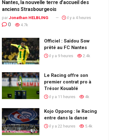
Nantes, la nouvelle terre d’accueil des
anciens Strasbourgeois
par
Jonathan HELBLING
il y a 4 heures
0
4.7k
Officiel : Saïdou Sow
prêté au FC Nantes
il y a 9 heures
2.4k
Le Racing offre son
premier contrat pro à
Trésor Kouablé
il y a 11 heures
4k
Kojo Oppong : le Racing
entre dans la danse
il y a 22 heures
5.4k