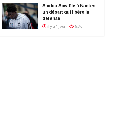
Saïdou Sow file à Nantes :
un départ qui libère la
défense
il y a 1 jour
5.7k