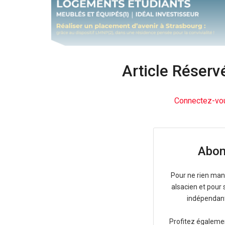
Article Réser
Connectez-v
Abon
Pour ne rien manq
alsacien et pour
indépendant 
Profitez égalem