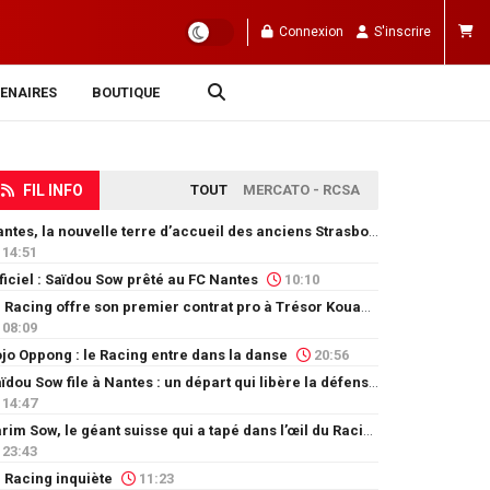
Connexion
S'inscrire
ENAIRES
BOUTIQUE
FIL INFO
TOUT
MERCATO - RCSA
Nantes, la nouvelle terre d’accueil des anciens Strasbourgeois
14:51
ficiel : Saïdou Sow prêté au FC Nantes
10:10
Le Racing offre son premier contrat pro à Trésor Kouablé
08:09
jo Oppong : le Racing entre dans la danse
20:56
Saïdou Sow file à Nantes : un départ qui libère la défense
14:47
Karim Sow, le géant suisse qui a tapé dans l’œil du Racing
23:43
 Racing inquiète
11:23