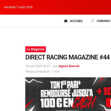
vendredi 7 août 2026
ACCUEIL
CHRONO 
Le Magazine
DIRECT RACING MAGAZINE #44 
10 Juil 2023 02:21
par
Agnès Benoit
Temps de lecture : 1 min