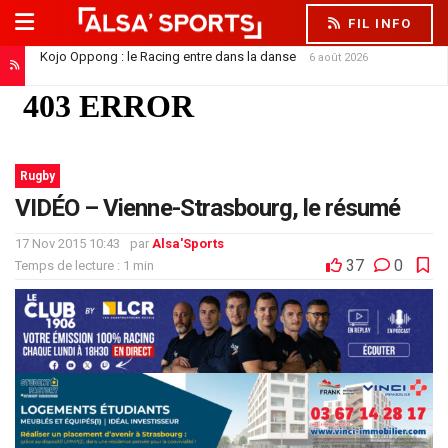
FIL INFO
Kojo Oppong : le Racing entre dans la danse
6 août 2026
Saïdou Sow file à Nantes : un départ qui libère la défense
6 août 2026
Rugby
VIDÉO – Vienne-Strasbourg, le résumé
17 Nov 2015 10:43
par
Alsa'Sports
37
0
Temps de lecture : 1 min