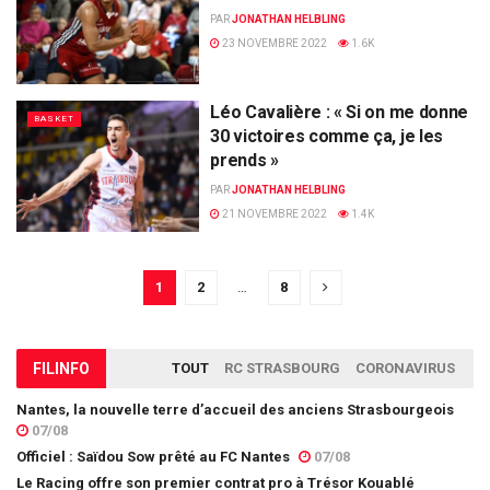
PAR
JONATHAN HELBLING
23 NOVEMBRE 2022
1.6K
Léo Cavalière : « Si on me donne
BASKET
30 victoires comme ça, je les
prends »
PAR
JONATHAN HELBLING
21 NOVEMBRE 2022
1.4K
1
2
…
8
FIL
INFO
TOUT
RC STRASBOURG
CORONAVIRUS
Nantes, la nouvelle terre d’accueil des anciens Strasbourgeois
07/08
Officiel : Saïdou Sow prêté au FC Nantes
07/08
Le Racing offre son premier contrat pro à Trésor Kouablé