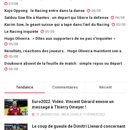
07/08
Kojo Oppong : le Racing entre dans la danse
06/08
Saïdou Sow file à Nantes : un départ qui libère la défense
06/08
Karim Sow, le géant suisse qui a tapé dans l’œil du Racing
05/08
Le Racing inquiète
05/08
Hugo Oliveira : « Dîtes aux supporters de ne pas s’inquiéter »
05/08
Résultats, réactions des joueurs… Hugo Oliveira maintient son exigence
05/08
Doukouré absent de la feuille de match : simple repos ou départ imminent ?
04/08
Tendance
Commentaires
Récent
Euro2022. Vidéo. Vincent Gérard envoie un
message à Thierry Omeyer !
29 JANVIER 2022 - MIS À JOUR LE 17 FÉVRIER 2022
Le coup de gueule de Dimitri Lienard concernant