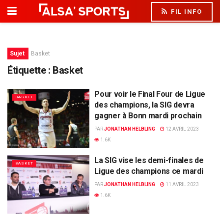
FIL INFO
Sujet
Basket
Étiquette :
Basket
Pour voir le Final Four de Ligue
BASKET
des champions, la SIG devra
gagner à Bonn mardi prochain
PAR
JONATHAN HELBLING
12 AVRIL 2023
1.6K
La SIG vise les demi-finales de
BASKET
Ligue des champions ce mardi
PAR
JONATHAN HELBLING
11 AVRIL 2023
1.6K