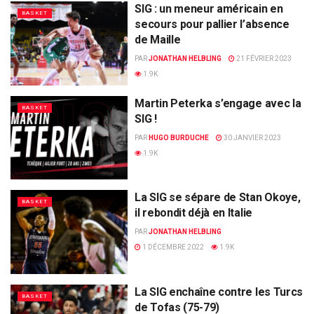
SIG : un meneur américain en
BASKET
secours pour pallier l’absence
de Maille
PAR
JONATHAN HELBLING
21 FÉVRIER 2023
1.9K
Martin Peterka s’engage avec la
BASKET
SIG !
PAR
HUGO BURDUCHE
30 JANVIER 2023
1.9K
La SIG se sépare de Stan Okoye,
BASKET
il rebondit déjà en Italie
PAR
JONATHAN HELBLING
1 DÉCEMBRE 2022
1.9K
La SIG enchaîne contre les Turcs
BASKET
de Tofas (75-79)