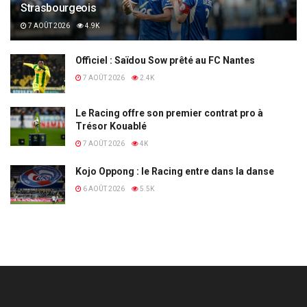
Strasbourgeois
7 AOÛT 2026
4.9K
Officiel : Saïdou Sow prêté au FC Nantes
7 AOÛT 2026
2.4K
Le Racing offre son premier contrat pro à
Trésor Kouablé
7 AOÛT 2026
4K
Kojo Oppong : le Racing entre dans la danse
6 AOÛT 2026
5.5K