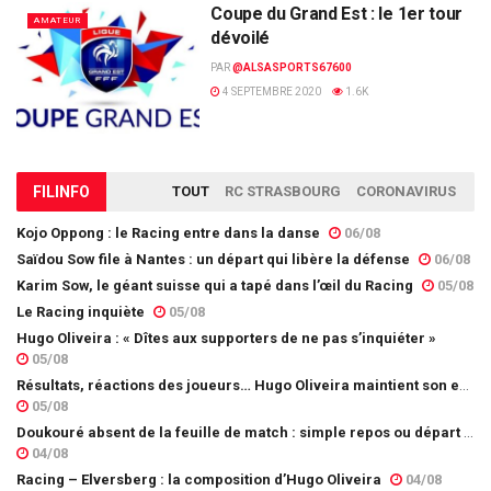
Coupe du Grand Est : le 1er tour
AMATEUR
dévoilé
PAR
@ALSASPORTS67600
4 SEPTEMBRE 2020
1.6K
FIL
INFO
TOUT
RC STRASBOURG
CORONAVIRUS
Kojo Oppong : le Racing entre dans la danse
06/08
Saïdou Sow file à Nantes : un départ qui libère la défense
06/08
Karim Sow, le géant suisse qui a tapé dans l’œil du Racing
05/08
Le Racing inquiète
05/08
Hugo Oliveira : « Dîtes aux supporters de ne pas s’inquiéter »
05/08
Résultats, réactions des joueurs… Hugo Oliveira maintient son exigence
05/08
Doukouré absent de la feuille de match : simple repos ou départ imminent ?
04/08
Racing – Elversberg : la composition d’Hugo Oliveira
04/08