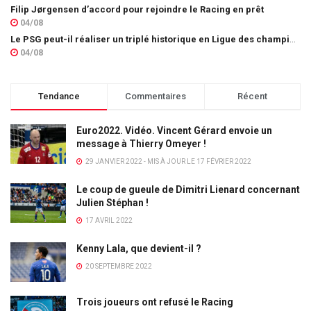
Filip Jørgensen d’accord pour rejoindre le Racing en prêt
04/08
Le PSG peut-il réaliser un triplé historique en Ligue des champions ?
04/08
Tendance
Commentaires
Récent
Euro2022. Vidéo. Vincent Gérard envoie un
message à Thierry Omeyer !
29 JANVIER 2022 - MIS À JOUR LE 17 FÉVRIER 2022
Le coup de gueule de Dimitri Lienard concernant
Julien Stéphan !
17 AVRIL 2022
Kenny Lala, que devient-il ?
20 SEPTEMBRE 2022
Trois joueurs ont refusé le Racing