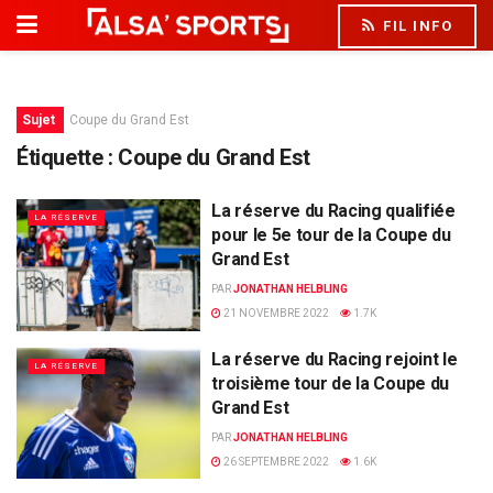
FIL INFO
Sujet
Coupe du Grand Est
Étiquette :
Coupe du Grand Est
La réserve du Racing qualifiée
LA RÉSERVE
pour le 5e tour de la Coupe du
Grand Est
PAR
JONATHAN HELBLING
21 NOVEMBRE 2022
1.7K
La réserve du Racing rejoint le
LA RÉSERVE
troisième tour de la Coupe du
Grand Est
PAR
JONATHAN HELBLING
26 SEPTEMBRE 2022
1.6K